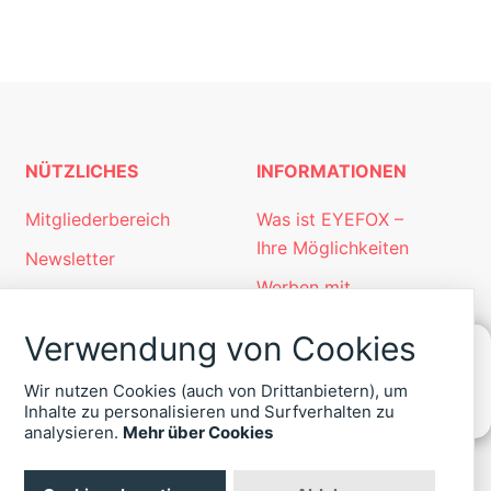
NÜTZLICHES
INFORMATIONEN
Mitgliederbereich
Was ist EYEFOX –
Ihre Möglichkeiten
Newsletter
Werben mit
Personalgewinnung
EYEFOX
mit EYEFOX
Verwendung von Cookies
Kontakt
Wir nutzen Cookies (auch von Drittanbietern), um
KONTAKT
Datenschutz
Inhalte zu personalisieren und Surfverhalten zu
ZU
analysieren.
Mehr über Cookies
Impressum
EYEFOX
+49
(30)