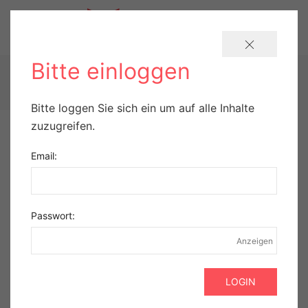
Bitte einloggen
KATEGORIEN
Bitte loggen Sie sich ein um auf alle Inhalte
zuzugreifen.
Email:
SUN PHARMACEUTICAL INDUSTRIES EUROPE B.V.
CEQUA®
Passwort:
EINLOGGEN UM INHALT ZU SEHEN
Anzeigen