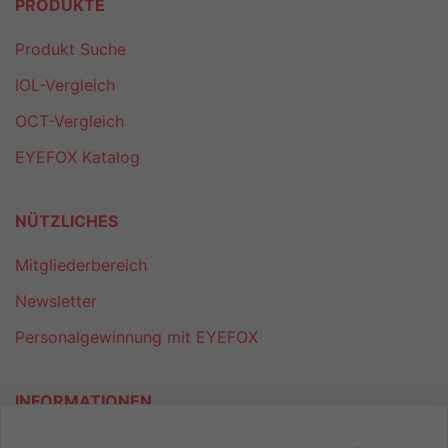
PRODUKTE
Produkt Suche
IOL-Vergleich
OCT-Vergleich
EYEFOX Katalog
NÜTZLICHES
Mitgliederbereich
Newsletter
Personalgewinnung mit EYEFOX
INFORMATIONEN
Was ist EYEFOX – Ihre Möglichkeiten