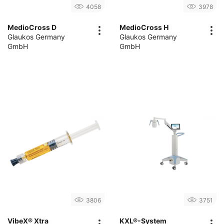
4058
3978
MedioCross D
MedioCross H
Glaukos Germany
Glaukos Germany
GmbH
GmbH
3806
3751
VibeX® Xtra
KXL®-System