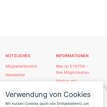
NÜTZLICHES
INFORMATIONEN
Mitgliederbereich
Was ist EYEFOX –
Ihre Möglichkeiten
Newsletter
Werben mit
Personalgewinnung
EYEFOX
mit EYEFOX
Verwendung von Cookies
Kontakt
KONTAKT
Wir nutzen Cookies (auch von Drittanbietern), um
Datenschutz