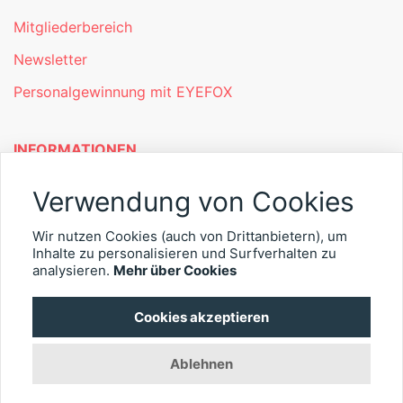
Mitgliederbereich
Newsletter
Personalgewinnung mit EYEFOX
INFORMATIONEN
Was ist EYEFOX – Ihre Möglichkeiten
Verwendung von Cookies
Werben mit EYEFOX
Wir nutzen Cookies (auch von Drittanbietern), um
Inhalte zu personalisieren und Surfverhalten zu
Kontakt
analysieren.
Mehr über Cookies
Datenschutz
Cookies akzeptieren
Impressum
Ablehnen
© 2026 EYEFOX UG (haftungsbeschränkt)