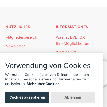
NÜTZLICHES
INFORMATIONEN
Mitgliederbereich
Was ist EYEFOX –
Ihre Möglichkeiten
Newsletter
Werben mit
Personalgewinnung
EYEFOX
mit EYEFOX
Verwendung von Cookies
Kontakt
Wir nutzen Cookies (auch von Drittanbietern), um
Datenschutz
KONTAKT
Inhalte zu personalisieren und Surfverhalten zu
ZU
analysieren.
Mehr über Cookies
Impressum
EYEFOX
+49
(30)
Cookies akzeptieren
Ablehnen
4036
422