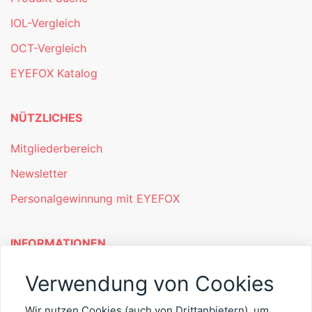
IOL-Vergleich
OCT-Vergleich
EYEFOX Katalog
NÜTZLICHES
Mitgliederbereich
Newsletter
Personalgewinnung mit EYEFOX
INFORMATIONEN
Was ist EYEFOX – Ihre Möglichkeiten
Verwendung von Cookies
Werben mit EYEFOX
Wir nutzen Cookies (auch von Drittanbietern), um