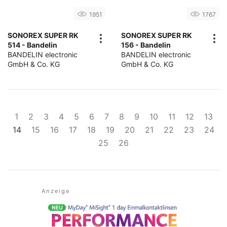
1951
1767
SONOREX SUPER RK
SONOREX SUPER RK
514 - Bandelin
156 - Bandelin
BANDELIN electronic
BANDELIN electronic
GmbH & Co. KG
GmbH & Co. KG
1
2
3
4
5
6
7
8
9
10
11
12
13
14
15
16
17
18
19
20
21
22
23
24
25
26