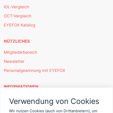
IOL-Vergleich
OCT-Vergleich
EYEFOX Katalog
NÜTZLICHES
Mitgliederbereich
Newsletter
Personalgewinnung mit EYEFOX
INFORMATIONEN
Was ist EYEFOX – Ihre Möglichkeiten
Verwendung von Cookies
Werben mit EYEFOX
Wir nutzen Cookies (auch von Drittanbietern), um