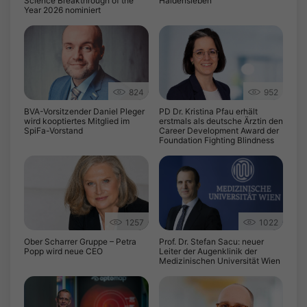
Science Breakthrough of the
Haldensleben
Year 2026 nominiert
824
952
BVA-Vorsitzender Daniel Pleger
PD Dr. Kristina Pfau erhält
wird kooptiertes Mitglied im
erstmals als deutsche Ärztin den
SpiFa-Vorstand
Career Development Award der
Foundation Fighting Blindness
1257
1022
Ober Scharrer Gruppe – Petra
Prof. Dr. Stefan Sacu: neuer
Popp wird neue CEO
Leiter der Augenklinik der
Medizinischen Universität Wien