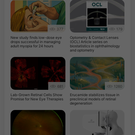
377
179
New study finds low-dose eye
Optometry & Contact Lenses
drops successful in managing
(OCL) Article series on
adult myopia for 24 hours
biostatistics in ophthalmology
and optometry
681
1260
Lab-Grown Retinal Cells Show
Erucamide stabilizes tissue in
Promise for New Eye Therapies
preclinical models of retinal
degeneration