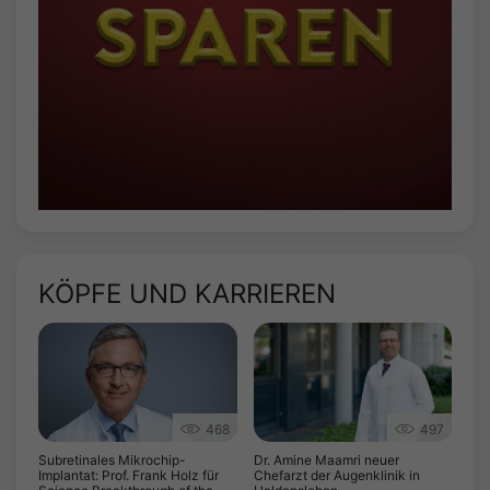
KÖPFE UND KARRIEREN
468
497
Subretinales Mikrochip-
Dr. Amine Maamri neuer
Implantat: Prof. Frank Holz für
Chefarzt der Augenklinik in