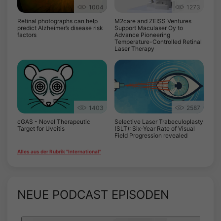
1004
1273
Retinal photographs can help
M2care and ZEISS Ventures
predict Alzheimer’s disease risk
Support Maculaser Oy to
factors
Advance Pioneering
Temperature-Controlled Retinal
Laser Therapy
1403
2587
cGAS - Novel Therapeutic
Selective Laser Trabeculoplasty
Target for Uveitis
(SLT): Six-Year Rate of Visual
Field Progression revealed
Alles aus der Rubrik "International"
NEUE PODCAST EPISODEN