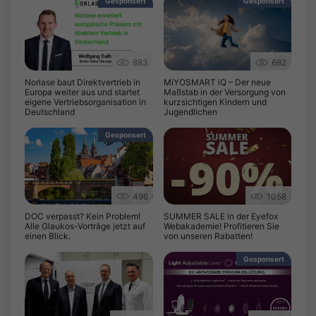
Gesponsert
Gesponsert
883
682
Norlase baut Direktvertrieb in
MiYOSMART iQ – Der neue
Europa weiter aus und startet
Maßstab in der Versorgung von
eigene Vertriebsorganisation in
kurzsichtigen Kindern und
Deutschland
Jugendlichen
Gesponsert
496
1058
DOC verpasst? Kein Problem!
SUMMER SALE in der Eyefox
Alle Glaukos-Vorträge jetzt auf
Webakademie! Profitieren Sie
einen Blick.
von unseren Rabatten!
Gesponsert