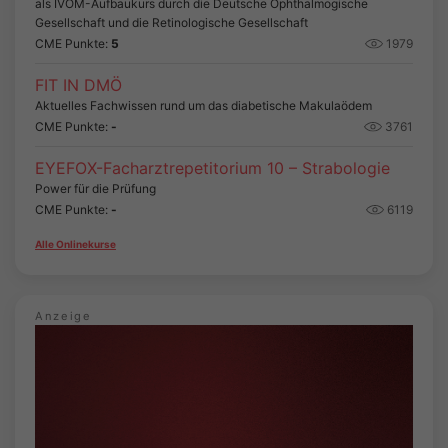
als IVOM-Aufbaukurs durch die Deutsche Ophthalmogische
Gesellschaft und die Retinologische Gesellschaft
CME Punkte:
5
1979
FIT IN DMÖ
Aktuelles Fachwissen rund um das diabetische Makulaödem
CME Punkte:
-
3761
EYEFOX-Facharztrepetitorium 10 – Strabologie
Power für die Prüfung
CME Punkte:
-
6119
Alle Onlinekurse