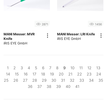
2871
1456
MANI Messer: MVR
MANI Messer: LRI Knife
Knife
iRIS EYE GmbH
iRIS EYE GmbH
1
2
3
4
5
6
7
8
9
10
11
12
13
14
15
16
17
18
19
20
21
22
23
24
25
26
27
28
29
30
31
32
33
34
35
36
37
38
39
40
41