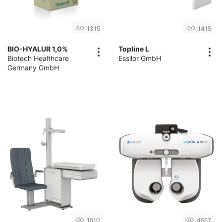
1315
1415
BIO-HYALUR 1,0%
Topline L
Biotech Healthcare
Essilor GmbH
Germany GmbH
1510
4557