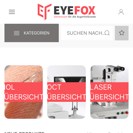
KATEGORIEN
IOL
OCT
LASER
ÜBERSICHT
ÜBERSICHT
ÜBERSICHT