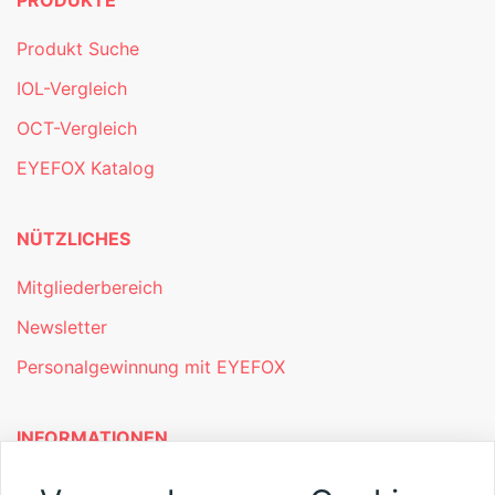
Produkt Suche
IOL-Vergleich
OCT-Vergleich
EYEFOX Katalog
NÜTZLICHES
Mitgliederbereich
Newsletter
Personalgewinnung mit EYEFOX
INFORMATIONEN
Was ist EYEFOX – Ihre Möglichkeiten