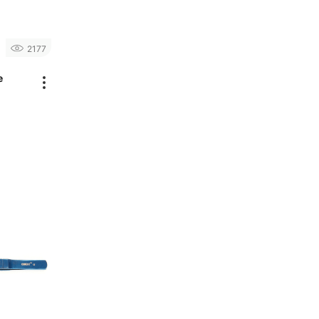
2177
e