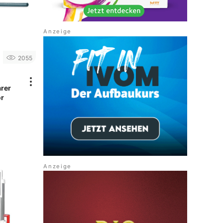
2055
rer
or