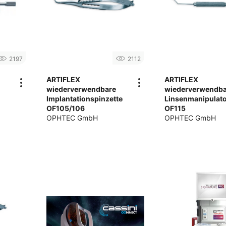
2197
2112
ARTIFLEX
ARTIFLEX
wiederverwendbare
wiederverwendba
Implantationspinzette
Linsenmanipulat
OF105/106
OF115
OPHTEC GmbH
OPHTEC GmbH