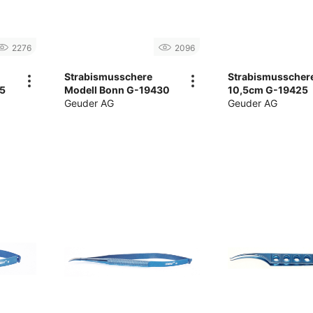
2276
2096
Strabismusschere
Strabismusscher
35
Modell Bonn G-19430
10,5cm G-19425
Geuder AG
Geuder AG