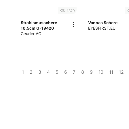
1879
Strabismusschere
Vannas Schere
10,5cm G-19420
EYESFIRST.EU
Geuder AG
1
2
3
4
5
6
7
8
9
10
11
12