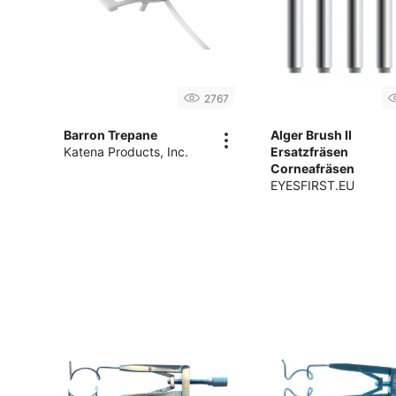
2767
Barron Trepane
Alger Brush II
Katena Products, Inc.
Ersatzfräsen
Corneafräsen
EYESFIRST.EU