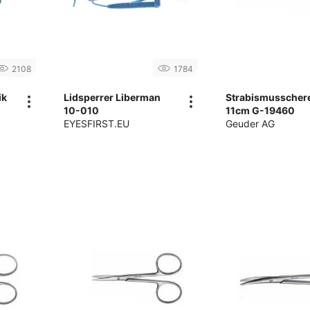
2108
1784
ik
Lidsperrer Liberman
Strabismusscher
10-010
11cm G-19460
EYESFIRST.EU
Geuder AG