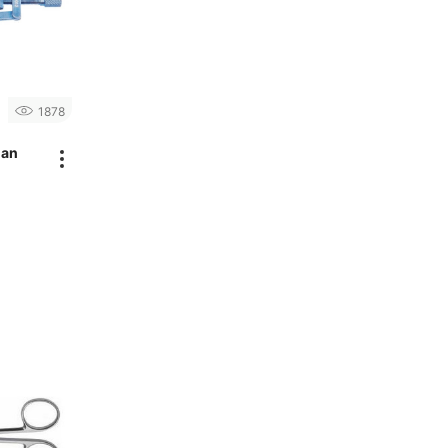
1878
man