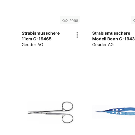
2098
Strabismusschere
Strabismusschere
11cm G-19465
Modell Bonn G-194
Geuder AG
Geuder AG