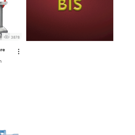
3878
ure
n