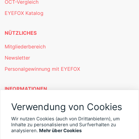
OCT-Vergleich
EYEFOX Katalog
NÜTZLICHES
Mitgliederbereich
Newsletter
Personalgewinnung mit EYEFOX
INFORMATIONEN
Was ist EYEFOX – Ihre Möglichkeiten
Verwendung von Cookies
Werben mit EYEFOX
Wir nutzen Cookies (auch von Drittanbietern), um
Kontakt
Inhalte zu personalisieren und Surfverhalten zu
analysieren.
Mehr über Cookies
Datenschutz