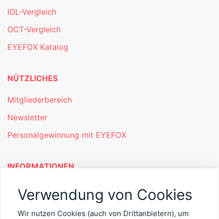
IOL-Vergleich
OCT-Vergleich
EYEFOX Katalog
NÜTZLICHES
Mitgliederbereich
Newsletter
Personalgewinnung mit EYEFOX
INFORMATIONEN
Was ist EYEFOX – Ihre Möglichkeiten
Verwendung von Cookies
Werben mit EYEFOX
Wir nutzen Cookies (auch von Drittanbietern), um