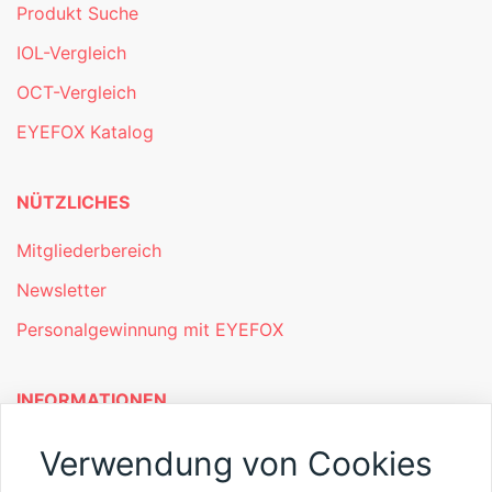
Produkt Suche
IOL-Vergleich
OCT-Vergleich
EYEFOX Katalog
NÜTZLICHES
Mitgliederbereich
Newsletter
Personalgewinnung mit EYEFOX
INFORMATIONEN
Was ist EYEFOX – Ihre Möglichkeiten
Verwendung von Cookies
Werben mit EYEFOX