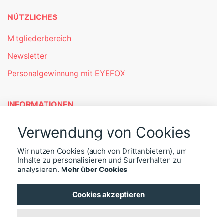
NÜTZLICHES
Mitgliederbereich
Newsletter
Personalgewinnung mit EYEFOX
INFORMATIONEN
Was ist EYEFOX – Ihre Möglichkeiten
Verwendung von Cookies
Werben mit EYEFOX
Wir nutzen Cookies (auch von Drittanbietern), um
Inhalte zu personalisieren und Surfverhalten zu
Kontakt
analysieren.
Mehr über Cookies
Datenschutz
Cookies akzeptieren
Impressum