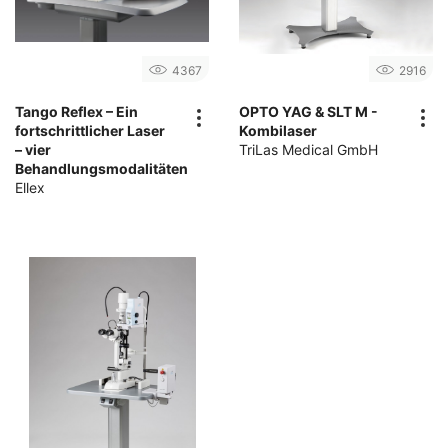
4367
2916
Tango Reflex – Ein
OPTO YAG & SLT M -
fortschrittlicher Laser
Kombilaser
– vier
TriLas Medical GmbH
Behandlungsmodalitäten
Ellex