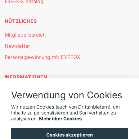
EYEFOX Katalog
NÜTZLICHES
Mitgliederbereich
Newsletter
Personalgewinnung mit EYEFOX
INFORMATIONEN
Was ist EYEFOX – Ihre Möglichkeiten
Verwendung von Cookies
Werben mit EYEFOX
Wir nutzen Cookies (auch von Drittanbietern), um
Inhalte zu personalisieren und Surfverhalten zu
Kontakt
analysieren.
Mehr über Cookies
Datenschutz
Cookies akzeptieren
Impressum