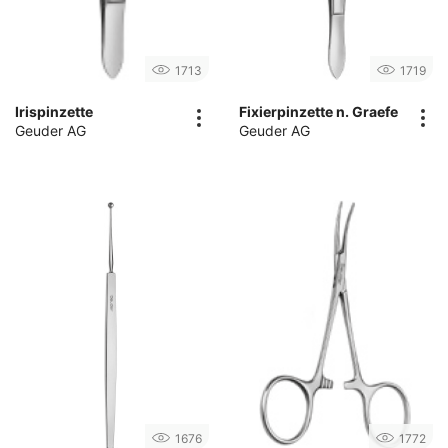
1713
1719
Irispinzette
Fixierpinzette n. Graefe
Geuder AG
Geuder AG
1676
1772