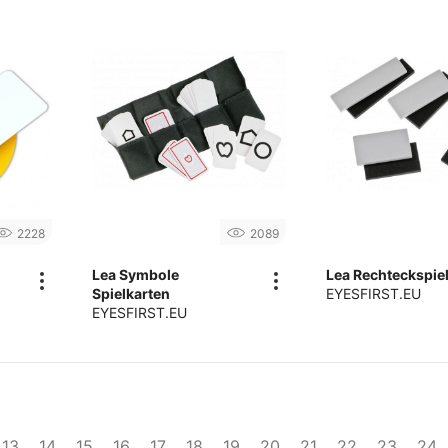
2228
2089
Lea Symbole
Lea Rechteckspie
Spielkarten
EYESFIRST.EU
EYESFIRST.EU
13
14
15
16
17
18
19
20
21
22
23
24