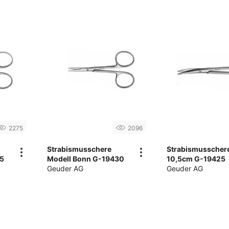
2275
2096
Strabismusschere
Strabismusscher
35
Modell Bonn G-19430
10,5cm G-19425
Geuder AG
Geuder AG