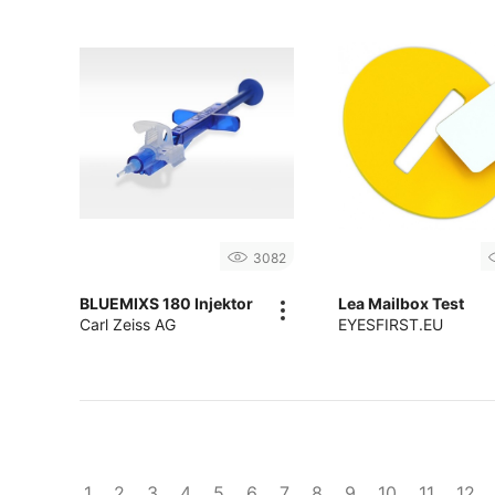
3082
BLUEMIXS 180 Injektor
Lea Mailbox Test
Carl Zeiss AG
EYESFIRST.EU
1
2
3
4
5
6
7
8
9
10
11
12