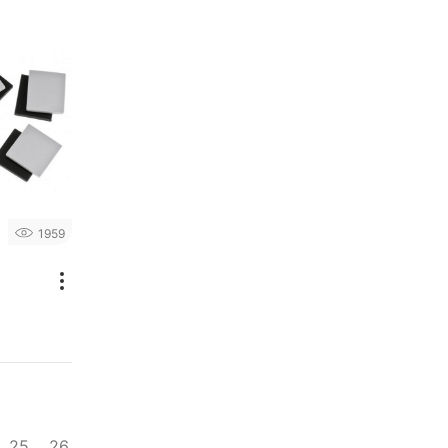
1959
l
25
26