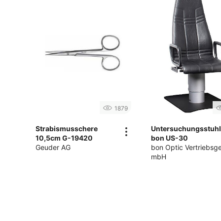
1879
Strabismusschere
Untersuchungsstuh
10,5cm G-19420
bon US-30
Geuder AG
bon Optic Vertriebsge
mbH