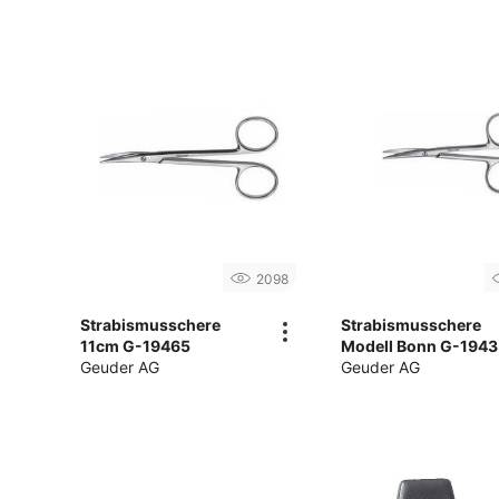
2098
Strabismusschere
Strabismusschere
11cm G-19465
Modell Bonn G-194
Geuder AG
Geuder AG