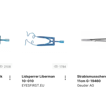
2108
1784
ik
Lidsperrer Liberman
Strabismusscher
10-010
11cm G-19460
EYESFIRST.EU
Geuder AG