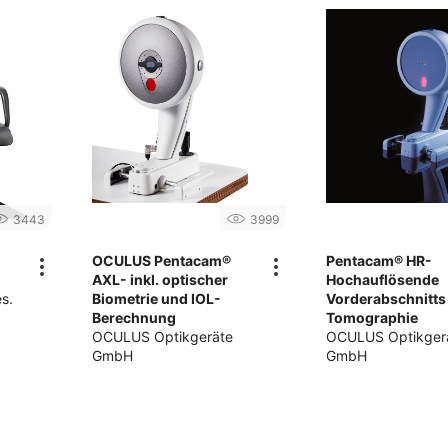
3443
3999
l
OCULUS Pentacam®
Pentacam® HR-
AXL- inkl. optischer
Hochauflösende
s.
Biometrie und IOL-
Vorderabschnitts
Berechnung
Tomographie
OCULUS Optikgeräte
OCULUS Optikger
GmbH
GmbH