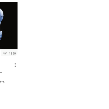
4399
 –
äte