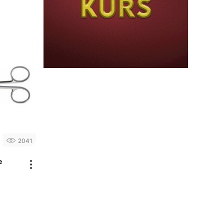
2041
e