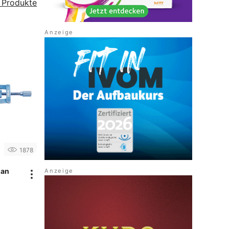
e Produkte
1878
man