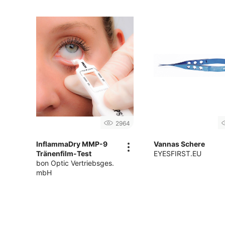
2964
InflammaDry MMP-9
Vannas Schere
Tränenfilm-Test
EYESFIRST.EU
bon Optic Vertriebsges.
mbH