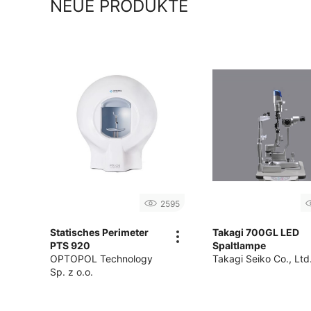
NEUE PRODUKTE
2595
Statisches Perimeter
Takagi 700GL LED
PTS 920
Spaltlampe
OPTOPOL Technology
Takagi Seiko Co., Ltd
Sp. z o.o.