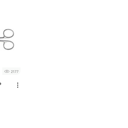
2177
e