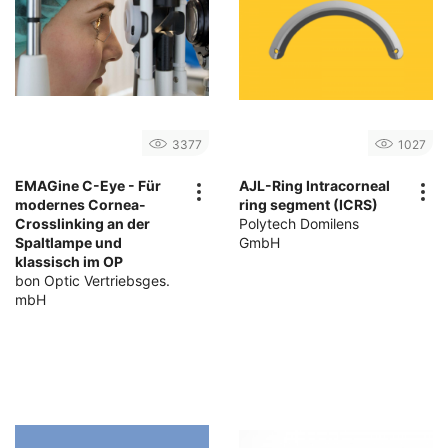
3377
1027
EMAGine C-Eye - Für
AJL-Ring Intracorneal
modernes Cornea-
ring segment (ICRS)
Crosslinking an der
Polytech Domilens
Spaltlampe und
GmbH
klassisch im OP
bon Optic Vertriebsges.
mbH