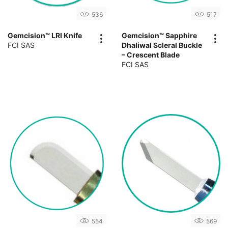
536
517
Gemcision™ LRI Knife
Gemcision™ Sapphire
FCI SAS
Dhaliwal Scleral Buckle
– Crescent Blade
FCI SAS
554
569