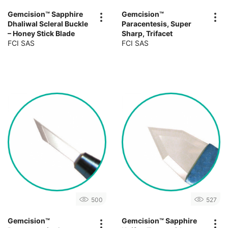
Gemcision™ Sapphire
Gemcision™
Dhaliwal Scleral Buckle
Paracentesis, Super
– Honey Stick Blade
Sharp, Trifacet
FCI SAS
FCI SAS
500
527
Gemcision™
Gemcision™ Sapphire