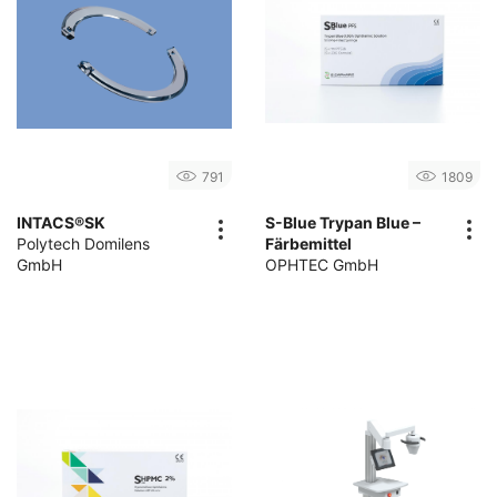
791
1809
INTACS®SK
S-Blue Trypan Blue –
Polytech Domilens
Färbemittel
GmbH
OPHTEC GmbH