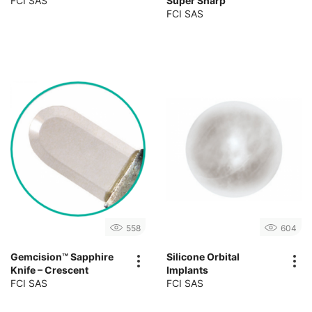
FCI SAS
Super Sharp
FCI SAS
558
604
Gemcision™ Sapphire
Silicone Orbital
Knife – Crescent
Implants
FCI SAS
FCI SAS