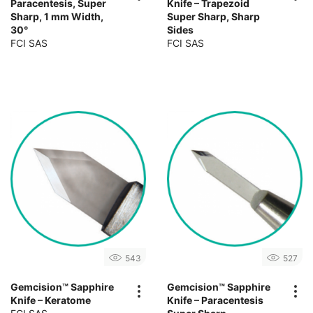
Paracentesis, Super
Knife – Trapezoid
Sharp, 1 mm Width,
Super Sharp, Sharp
30°
Sides
FCI SAS
FCI SAS
543
527
Gemcision™ Sapphire
Gemcision™ Sapphire
Knife – Keratome
Knife – Paracentesis