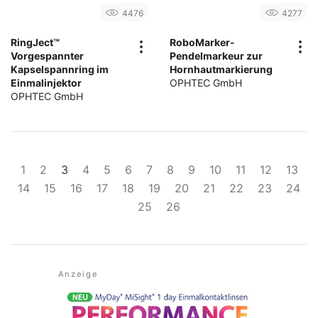
4476
4277
RingJect™
RoboMarker-
Vorgespannter
Pendelmarkeur zur
Kapselspannring im
Hornhautmarkierung
Einmalinjektor
OPHTEC GmbH
OPHTEC GmbH
1
2
3
4
5
6
7
8
9
10
11
12
13
14
15
16
17
18
19
20
21
22
23
24
25
26