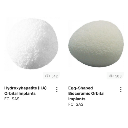
542
503
Hydroxyhapatite (HA)
Egg-Shaped
Orbital Implants
Bioceramic Orbital
FCI SAS
Implants
FCI SAS