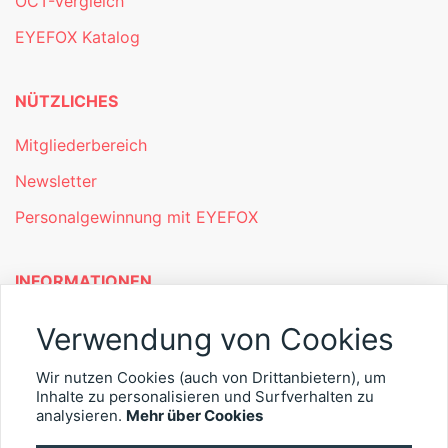
OCT-Vergleich
EYEFOX Katalog
NÜTZLICHES
Mitgliederbereich
Newsletter
Personalgewinnung mit EYEFOX
INFORMATIONEN
Was ist EYEFOX – Ihre Möglichkeiten
Verwendung von Cookies
Werben mit EYEFOX
Wir nutzen Cookies (auch von Drittanbietern), um
Inhalte zu personalisieren und Surfverhalten zu
Kontakt
analysieren.
Mehr über Cookies
Datenschutz