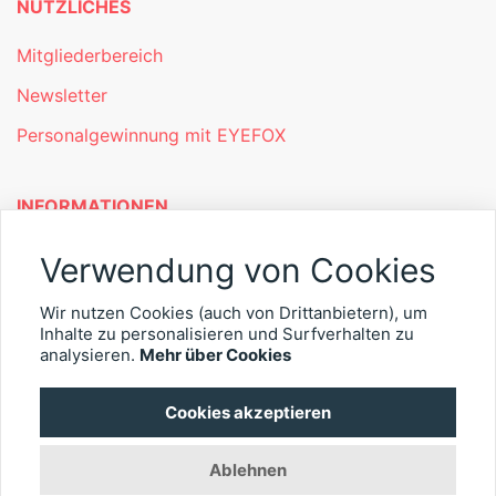
NÜTZLICHES
Mitgliederbereich
Newsletter
Personalgewinnung mit EYEFOX
INFORMATIONEN
Was ist EYEFOX – Ihre Möglichkeiten
Verwendung von Cookies
Werben mit EYEFOX
Wir nutzen Cookies (auch von Drittanbietern), um
Inhalte zu personalisieren und Surfverhalten zu
Kontakt
analysieren.
Mehr über Cookies
Datenschutz
Cookies akzeptieren
Impressum
Ablehnen
© 2026 EYEFOX UG (haftungsbeschränkt)