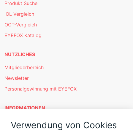
Produkt Suche
IOL-Vergleich
OCT-Vergleich
EYEFOX Katalog
NÜTZLICHES
Mitgliederbereich
Newsletter
Personalgewinnung mit EYEFOX
INFORMATIONEN
Was ist EYEFOX – Ihre Möglichkeiten
Verwendung von Cookies
Werben mit EYEFOX