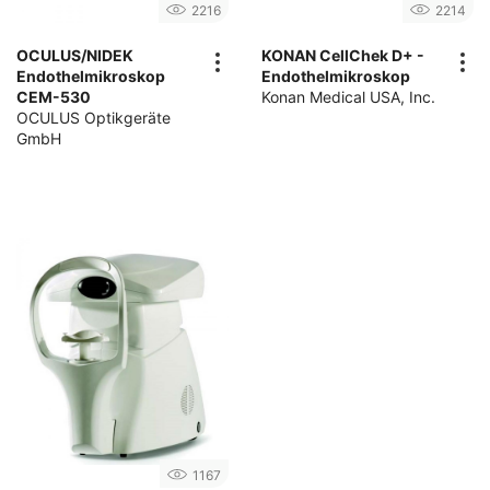
2216
2214
OCULUS/NIDEK
KONAN CellChek D+ -
Endothelmikroskop
Endothelmikroskop
CEM-530
Konan Medical USA, Inc.
OCULUS Optikgeräte
GmbH
1167