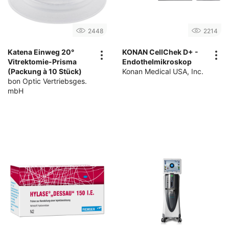
2448
2214
Katena Einweg 20°
KONAN CellChek D+ -
Vitrektomie-Prisma
Endothelmikroskop
(Packung à 10 Stück)
Konan Medical USA, Inc.
bon Optic Vertriebsges.
mbH