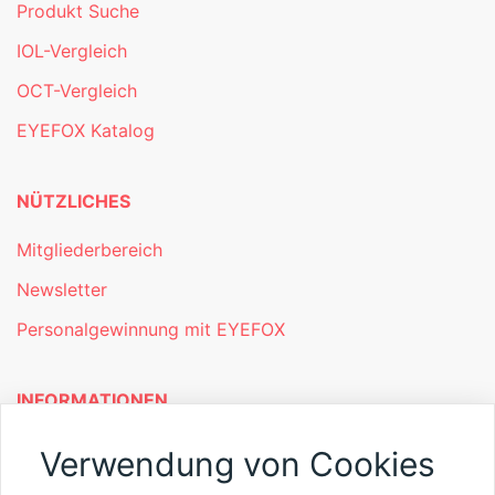
Produkt Suche
IOL-Vergleich
OCT-Vergleich
EYEFOX Katalog
NÜTZLICHES
Mitgliederbereich
Newsletter
Personalgewinnung mit EYEFOX
INFORMATIONEN
Was ist EYEFOX – Ihre Möglichkeiten
Verwendung von Cookies
Werben mit EYEFOX