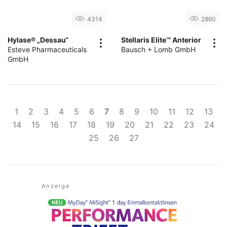
4314
2860
Hylase® „Dessau“
Stellaris Elite™ Anterior
Esteve Pharmaceuticals
Bausch + Lomb GmbH
GmbH
1
2
3
4
5
6
7
8
9
10
11
12
13
14
15
16
17
18
19
20
21
22
23
24
25
26
27