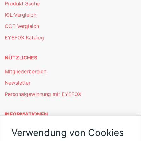
Produkt Suche
IOL-Vergleich
OCT-Vergleich
EYEFOX Katalog
NÜTZLICHES
Mitgliederbereich
Newsletter
Personalgewinnung mit EYEFOX
INFORMATIONEN
Was ist EYEFOX – Ihre Möglichkeiten
Verwendung von Cookies
Werben mit EYEFOX