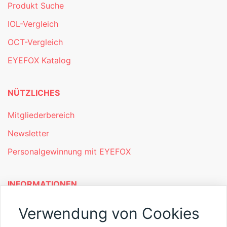
Produkt Suche
IOL-Vergleich
OCT-Vergleich
EYEFOX Katalog
NÜTZLICHES
Mitgliederbereich
Newsletter
Personalgewinnung mit EYEFOX
INFORMATIONEN
Was ist EYEFOX – Ihre Möglichkeiten
Verwendung von Cookies
Werben mit EYEFOX