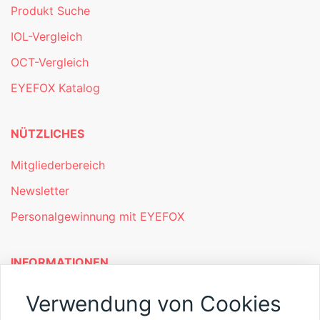
Produkt Suche
IOL-Vergleich
OCT-Vergleich
EYEFOX Katalog
NÜTZLICHES
Mitgliederbereich
Newsletter
Personalgewinnung mit EYEFOX
INFORMATIONEN
Was ist EYEFOX – Ihre Möglichkeiten
Verwendung von Cookies
Werben mit EYEFOX