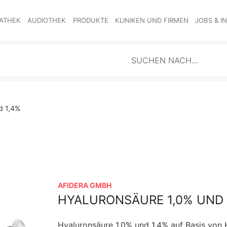
ATHEK
AUDIOTHEK
PRODUKTE
KLINIKEN UND FIRMEN
JOBS & I
d 1,4%
AFIDERA GMBH
HYALURONSÄURE 1,0% UND 
Hyaluronsäure 1,0% und 1,4% auf Basis von