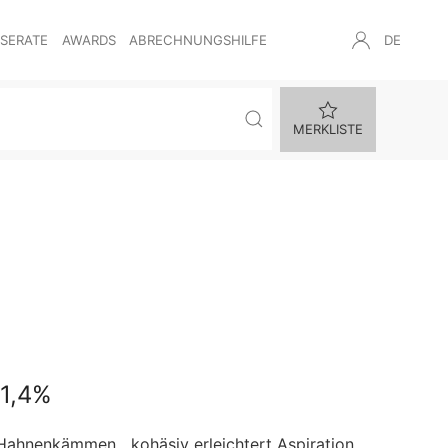
NSERATE
AWARDS
ABRECHNUNGSHILFE
DE
MERKLISTE
1,4%
 Hahnenkämmen kohäsiv erleichtert Aspiration