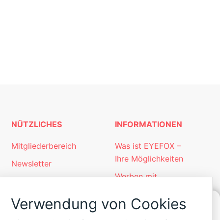
NÜTZLICHES
INFORMATIONEN
Mitgliederbereich
Was ist EYEFOX –
Ihre Möglichkeiten
Newsletter
Werben mit
Personalgewinnung
EYEFOX
mit EYEFOX
Verwendung von Cookies
Kontakt