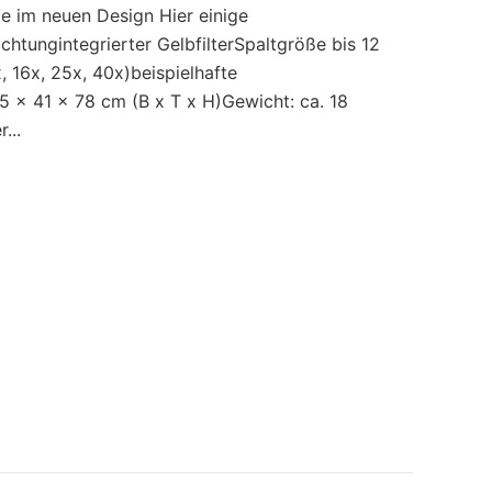
e im neuen Design Hier einige
tungintegrierter GelbfilterSpaltgröße bis 12
 16x, 25x, 40x)beispielhafte
 x 41 x 78 cm (B x T x H)Gewicht: ca. 18
...