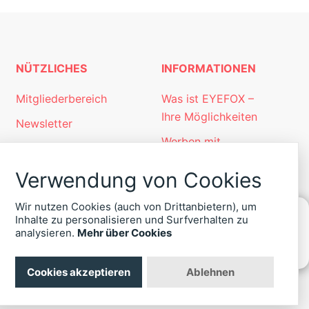
NÜTZLICHES
INFORMATIONEN
Mitgliederbereich
Was ist EYEFOX –
Ihre Möglichkeiten
Newsletter
Werben mit
Personalgewinnung
EYEFOX
mit EYEFOX
Verwendung von Cookies
Kontakt
Wir nutzen Cookies (auch von Drittanbietern), um
Datenschutz
Inhalte zu personalisieren und Surfverhalten zu
analysieren.
Mehr über Cookies
Impressum
KONTAKT
ZU
EYEFOX
Cookies akzeptieren
Ablehnen
+49
(30)