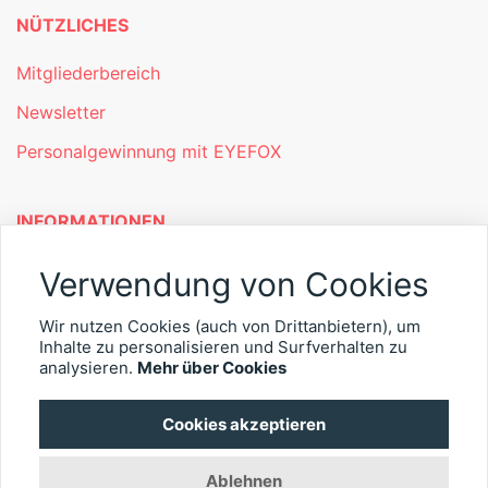
NÜTZLICHES
Mitgliederbereich
Newsletter
Personalgewinnung mit EYEFOX
INFORMATIONEN
Was ist EYEFOX – Ihre Möglichkeiten
Verwendung von Cookies
Werben mit EYEFOX
Wir nutzen Cookies (auch von Drittanbietern), um
Kontakt
Inhalte zu personalisieren und Surfverhalten zu
analysieren.
Mehr über Cookies
Datenschutz
Cookies akzeptieren
Impressum
Ablehnen
© 2026 EYEFOX UG (haftungsbeschränkt)