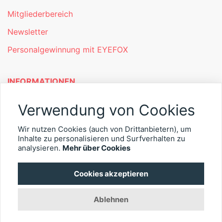
Mitgliederbereich
Newsletter
Personalgewinnung mit EYEFOX
INFORMATIONEN
Was ist EYEFOX – Ihre Möglichkeiten
Verwendung von Cookies
Werben mit EYEFOX
Wir nutzen Cookies (auch von Drittanbietern), um
Kontakt
Inhalte zu personalisieren und Surfverhalten zu
analysieren.
Mehr über Cookies
Datenschutz
Cookies akzeptieren
Impressum
Ablehnen
© 2026 EYEFOX UG (haftungsbeschränkt)