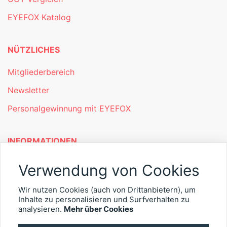
EYEFOX Katalog
NÜTZLICHES
Mitgliederbereich
Newsletter
Personalgewinnung mit EYEFOX
INFORMATIONEN
Was ist EYEFOX – Ihre Möglichkeiten
Verwendung von Cookies
Werben mit EYEFOX
Wir nutzen Cookies (auch von Drittanbietern), um
Kontakt
Inhalte zu personalisieren und Surfverhalten zu
analysieren.
Mehr über Cookies
Datenschutz