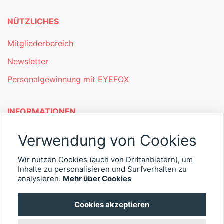
NÜTZLICHES
Mitgliederbereich
Newsletter
Personalgewinnung mit EYEFOX
INFORMATIONEN
Was ist EYEFOX – Ihre Möglichkeiten
Verwendung von Cookies
Werben mit EYEFOX
Wir nutzen Cookies (auch von Drittanbietern), um
Inhalte zu personalisieren und Surfverhalten zu
Kontakt
analysieren.
Mehr über Cookies
Datenschutz
Cookies akzeptieren
Impressum