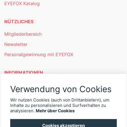
EYEFOX Katalog
NÜTZLICHES
Mitgliederbereich
Newsletter
Personalgewinnung mit EYEFOX
INFORMATIONEN
Was ist EYEFOX – Ihre Möglichkeiten
Verwendung von Cookies
Werben mit EYEFOX
Wir nutzen Cookies (auch von Drittanbietern), um
Kontakt
Inhalte zu personalisieren und Surfverhalten zu
analysieren.
Mehr über Cookies
Datenschutz
Cookies akzeptieren
Impressum