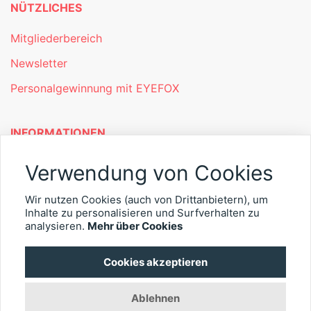
NÜTZLICHES
Mitgliederbereich
Newsletter
Personalgewinnung mit EYEFOX
INFORMATIONEN
Was ist EYEFOX – Ihre Möglichkeiten
Verwendung von Cookies
Werben mit EYEFOX
Wir nutzen Cookies (auch von Drittanbietern), um
Inhalte zu personalisieren und Surfverhalten zu
Kontakt
analysieren.
Mehr über Cookies
Datenschutz
Cookies akzeptieren
Impressum
Ablehnen
© 2026 EYEFOX UG (haftungsbeschränkt)