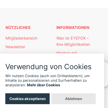
NÜTZLICHES
INFORMATIONEN
Mitgliederbereich
Was ist EYEFOX –
Ihre Möglichkeiten
Newsletter
Werben mit
Personalgewinnung
EYEFOX
mit EYEFOX
Verwendung von Cookies
Kontakt
Wir nutzen Cookies (auch von Drittanbietern), um
Datenschutz
KONTAKT
Inhalte zu personalisieren und Surfverhalten zu
ZU
analysieren.
Mehr über Cookies
Impressum
EYEFOX
+49
(30)
Cookies akzeptieren
Ablehnen
4036
422