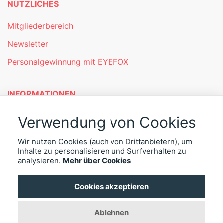
NÜTZLICHES
Mitgliederbereich
Newsletter
Personalgewinnung mit EYEFOX
INFORMATIONEN
Was ist EYEFOX – Ihre Möglichkeiten
Verwendung von Cookies
Werben mit EYEFOX
Wir nutzen Cookies (auch von Drittanbietern), um
Kontakt
Inhalte zu personalisieren und Surfverhalten zu
analysieren.
Mehr über Cookies
Datenschutz
Cookies akzeptieren
Impressum
Ablehnen
© 2026 EYEFOX UG (haftungsbeschränkt)