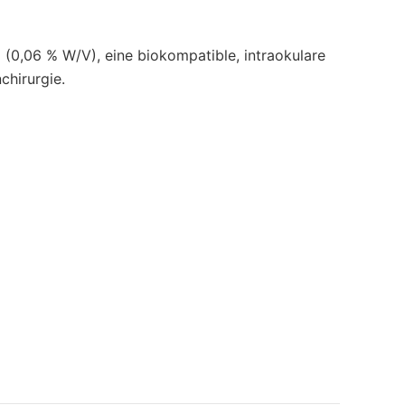
 (0,06 % W/V), eine biokompatible, intraokulare
hirurgie.