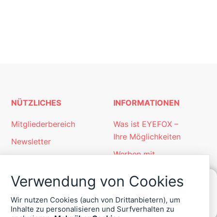
NÜTZLICHES
INFORMATIONEN
Mitgliederbereich
Was ist EYEFOX –
Ihre Möglichkeiten
Newsletter
Werben mit
Personalgewinnung
EYEFOX
mit EYEFOX
Verwendung von Cookies
Kontakt
KONTAKT
Wir nutzen Cookies (auch von Drittanbietern), um
Datenschutz
Inhalte zu personalisieren und Surfverhalten zu
ZU