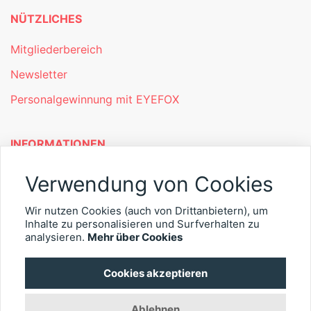
NÜTZLICHES
Mitgliederbereich
Newsletter
Personalgewinnung mit EYEFOX
INFORMATIONEN
Was ist EYEFOX – Ihre Möglichkeiten
Verwendung von Cookies
Werben mit EYEFOX
Wir nutzen Cookies (auch von Drittanbietern), um
Kontakt
Inhalte zu personalisieren und Surfverhalten zu
analysieren.
Mehr über Cookies
Datenschutz
Cookies akzeptieren
Impressum
Ablehnen