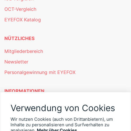
OCT-Vergleich
EYEFOX Katalog
NÜTZLICHES
Mitgliederbereich
Newsletter
Personalgewinnung mit EYEFOX
INFORMATIONEN
Was ist EYEFOX – Ihre Möglichkeiten
Verwendung von Cookies
Werben mit EYEFOX
Wir nutzen Cookies (auch von Drittanbietern), um
Kontakt
Inhalte zu personalisieren und Surfverhalten zu
analysieren.
Mehr über Cookies