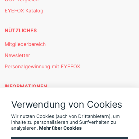
EYEFOX Katalog
NÜTZLICHES
Mitgliederbereich
Newsletter
Personalgewinnung mit EYEFOX
INFORMATIONEN
Was ist EYEFOX – Ihre Möglichkeiten
Verwendung von Cookies
Werben mit EYEFOX
Wir nutzen Cookies (auch von Drittanbietern), um
Kontakt
Inhalte zu personalisieren und Surfverhalten zu
analysieren.
Mehr über Cookies
Datenschutz