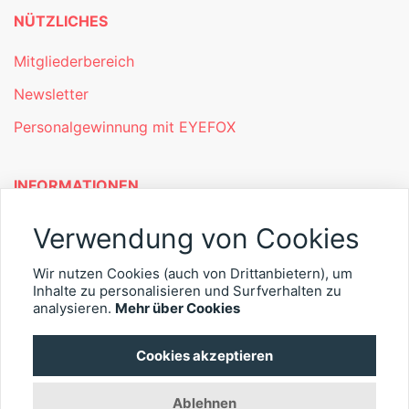
NÜTZLICHES
Mitgliederbereich
Newsletter
Personalgewinnung mit EYEFOX
INFORMATIONEN
Was ist EYEFOX – Ihre Möglichkeiten
Verwendung von Cookies
Werben mit EYEFOX
Wir nutzen Cookies (auch von Drittanbietern), um
Kontakt
Inhalte zu personalisieren und Surfverhalten zu
analysieren.
Mehr über Cookies
Datenschutz
Cookies akzeptieren
Impressum
Ablehnen
© 2026 EYEFOX UG (haftungsbeschränkt)