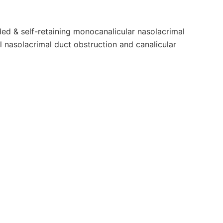
ded & self-retaining monocanalicular nasolacrimal
l nasolacrimal duct obstruction and canalicular