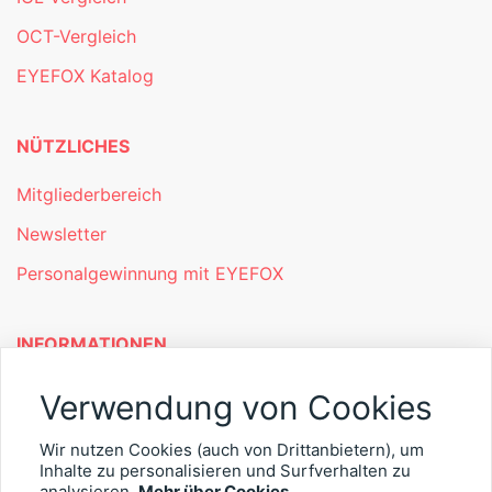
OCT-Vergleich
EYEFOX Katalog
NÜTZLICHES
Mitgliederbereich
Newsletter
Personalgewinnung mit EYEFOX
INFORMATIONEN
Was ist EYEFOX – Ihre Möglichkeiten
Verwendung von Cookies
Werben mit EYEFOX
Wir nutzen Cookies (auch von Drittanbietern), um
Inhalte zu personalisieren und Surfverhalten zu
Kontakt
analysieren.
Mehr über Cookies