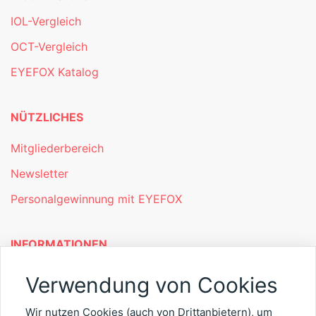
IOL-Vergleich
OCT-Vergleich
EYEFOX Katalog
NÜTZLICHES
Mitgliederbereich
Newsletter
Personalgewinnung mit EYEFOX
INFORMATIONEN
Was ist EYEFOX – Ihre Möglichkeiten
Verwendung von Cookies
Werben mit EYEFOX
Wir nutzen Cookies (auch von Drittanbietern), um