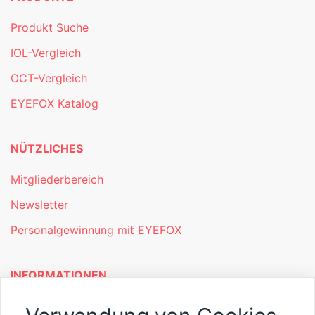
Produkt Suche
IOL-Vergleich
OCT-Vergleich
EYEFOX Katalog
NÜTZLICHES
Mitgliederbereich
Newsletter
Personalgewinnung mit EYEFOX
INFORMATIONEN
Was ist EYEFOX – Ihre Möglichkeiten