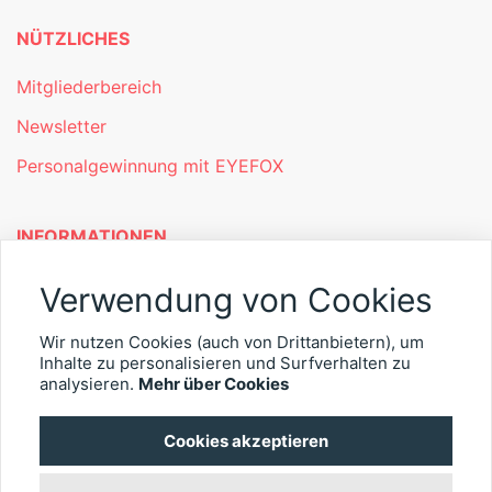
NÜTZLICHES
Mitgliederbereich
Newsletter
Personalgewinnung mit EYEFOX
INFORMATIONEN
Was ist EYEFOX – Ihre Möglichkeiten
Verwendung von Cookies
Werben mit EYEFOX
Wir nutzen Cookies (auch von Drittanbietern), um
Kontakt
Inhalte zu personalisieren und Surfverhalten zu
analysieren.
Mehr über Cookies
Datenschutz
Cookies akzeptieren
Impressum