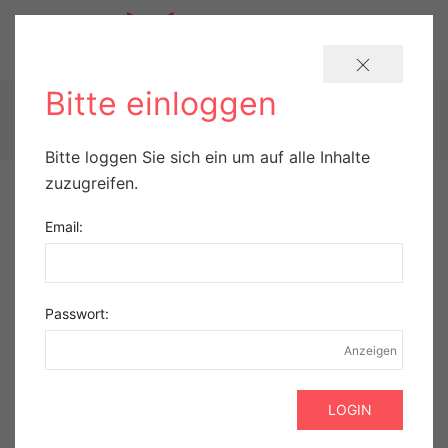
Bitte einloggen
KATEGORIEN
Bitte loggen Sie sich ein um auf alle Inhalte
zuzugreifen.
Email:
VERSCHREIBUNGSPFLICHTIG
ESTEVE PHARMACEUTICALS GMBH
Passwort:
HYLASE® „DESSAU“
Anzeigen
EINLOGGEN UM INHALT ZU SEHEN